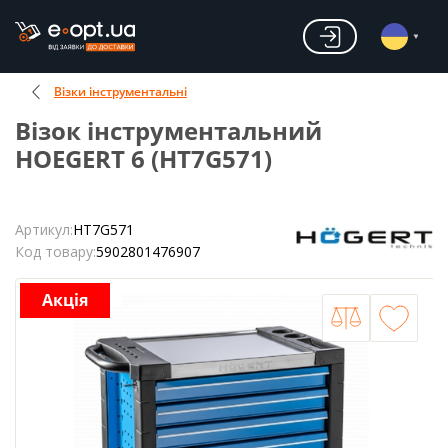
Візки інструментальні
Візок інструментальний
HOEGERT 6 (HT7G571)
Артикул:
HT7G571
Код товару:
5902801476907
Акція