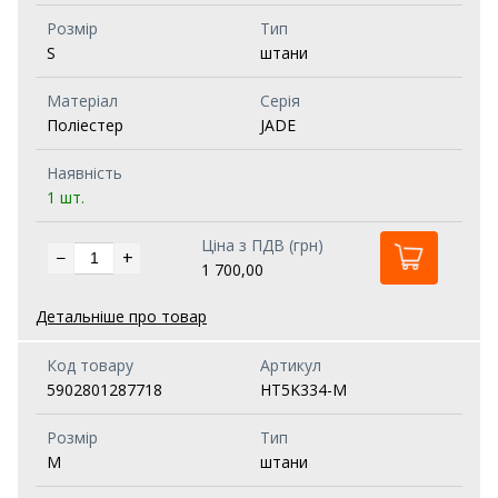
Розмір
Тип
S
штани
Матеріал
Серія
Поліестер
JADE
Наявність
1 шт.
Ціна з ПДВ (грн)
−
+
1 700,00
Детальніше про товар
Код товару
Артикул
5902801287718
HT5K334-M
Розмір
Тип
M
штани