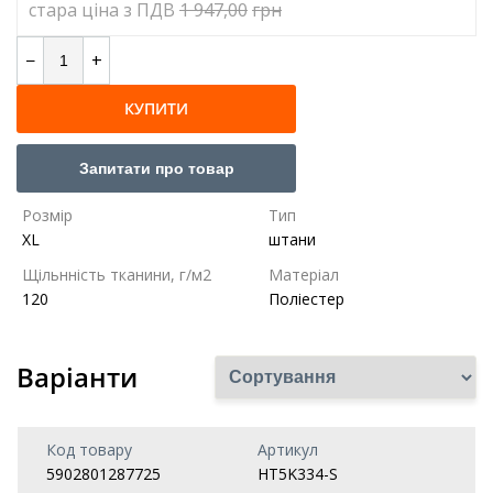
cтара ціна з ПДВ
1 947,00
грн
−
+
КУПИТИ
Запитати про товар
Розмір
Тип
XL
штани
Щільнність тканини, г/м2
Матеріал
120
Поліестер
Варіанти
Код товару
Артикул
5902801287725
HT5K334-S