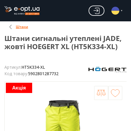
Штани
Штани сигнальні утеплені JADE,
жовті HOEGERT XL (HT5K334-XL)
Артикул:
HT5K334-XL
Код товару:
5902801287732
Акція