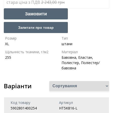
cтара ціна з ПДВ
2 243,00
грн
Замовити
Запитати про товар
Розмір
Тип
XL
штани
Щільнність тканини, г/м2
Матеріал
255
Бавовна, Еластан,
Поліестер, Поліестер/
бавовна
Варіанти
Код товару
Артикул
5902801400254
HT5K816-L