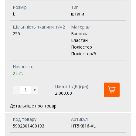
Розмір
Тип
L
штани
Щільнність тканини, г/м2
Матеріал
255
Бавовна
Еластан
Поліестер
Поліестер/б...
Наявність
2 шт.
Ціна з ПДВ (грн)
−
+
2 000,00
Детальніше про товар
Код товару
Артикул
5902801400193
HT5K816-XL