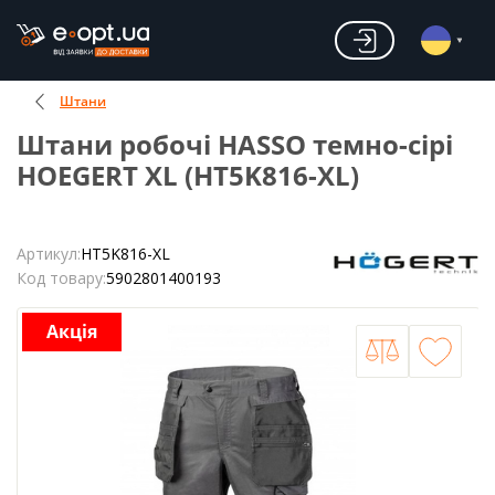
Штани
Штани робочі HASSO темно-сірі
HOEGERT XL (HT5K816-XL)
Артикул:
HT5K816-XL
Код товару:
5902801400193
Акція