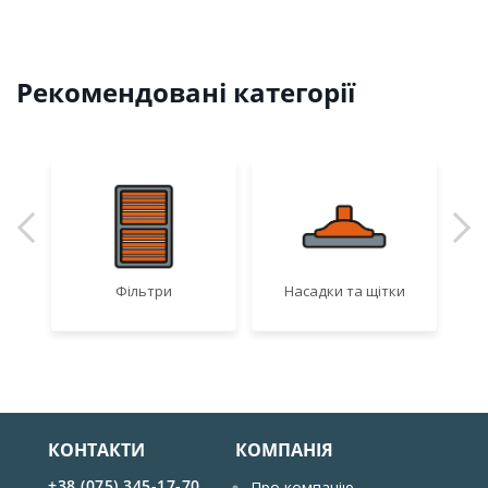
Рекомендовані категорії
Фільтри
Насадки та щітки
Ад
КОНТАКТИ
КОМПАНІЯ
+38 (075) 345-17-70
Про компанію