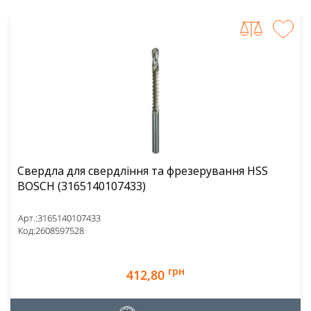
Свердла для свердління та фрезерування HSS
BOSCH (3165140107433)
Арт.:
3165140107433
Код:
2608597528
грн
412,80