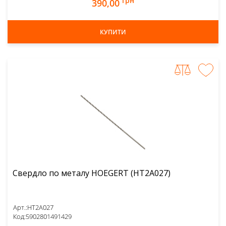
грн
390,00
КУПИТИ
Свердло по металу HOEGERT (HT2A027)
Арт.:
HT2A027
Код:
5902801491429