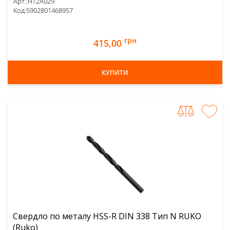
Арт.:
HT2A029
Код:
5902801468957
грн
415,00
КУПИТИ
Свердло по металу HSS-R DIN 338 Тип N RUKO
(Ruko)