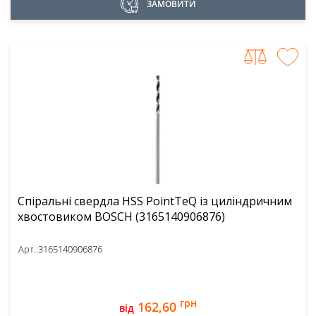
ЗАМОВИТИ
Спіральні свердла HSS PointTeQ із циліндричним
хвостовиком BOSCH (3165140906876)
Арт.:
3165140906876
грн
162,60
від