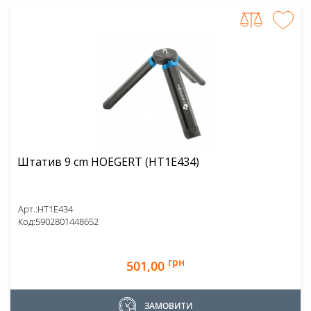
Штатив 9 cm HOEGERT (HT1E434)
Арт.:
HT1E434
Код:
5902801448652
грн
501,00
ЗАМОВИТИ