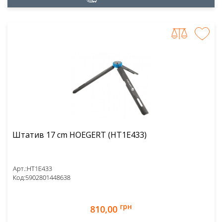
Штатив 17 cm HOEGERT (HT1E433)
Арт.:
HT1E433
Код:
5902801448638
грн
810,00