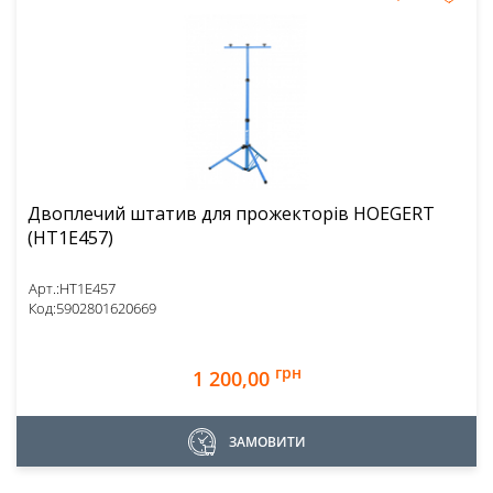
Двоплечий штатив для прожекторів HOEGERT
(HT1E457)
Арт.:
HT1E457
Код:
5902801620669
грн
1 200,00
ЗАМОВИТИ