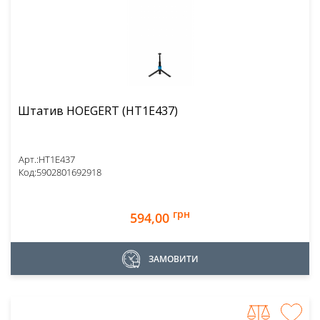
Штатив HOEGERT (HT1E437)
Арт.:
HT1E437
Код:
5902801692918
грн
594,00
ЗАМОВИТИ