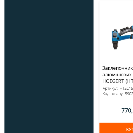
Заклепочник 
алюмінієвих
HOEGE
Артикул:
HT2C15
Код товару:
590
770
КУ