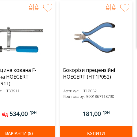
цина кована F-
Бокорізи прецензійні
бна HOEGERT
HOEGERT (HT1P052)
911)
:
HT3B911
Артикул:
HT1P052
Код товару:
5901867118790
грн
грн
534,00
181,00
від
ВАРІАНТИ (8)
КУПИТИ