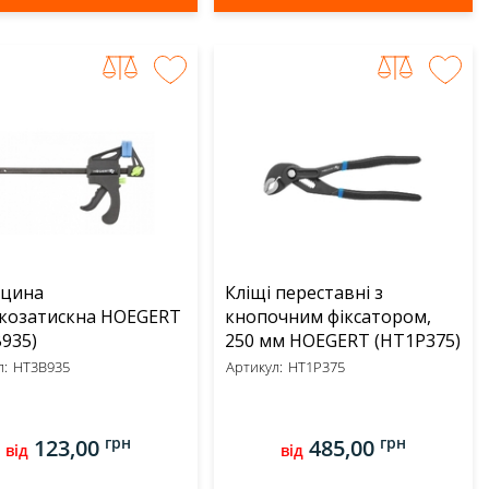
бцина
Кліщі переставні з
козатискна HOEGERT
кнопочним фіксатором,
935)
250 мм HOEGERT (HT1P375)
:
HT3B935
Артикул:
HT1P375
грн
грн
123,00
485,00
від
від