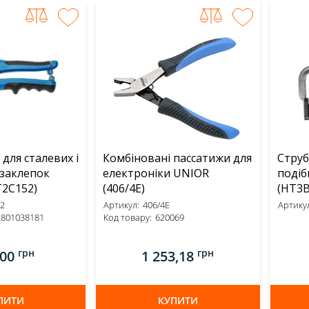
для сталевих і
Комбіновані пассатижи для
Струб
 заклепок
електроніки UNIOR
поді
RT (HT2C152)
(406/4E)
(HT3B
2
Артикул:
406/4E
Артикул
2801038181
Код товару:
620069
грн
грн
,00
1 253,18
ПИТИ
КУПИТИ