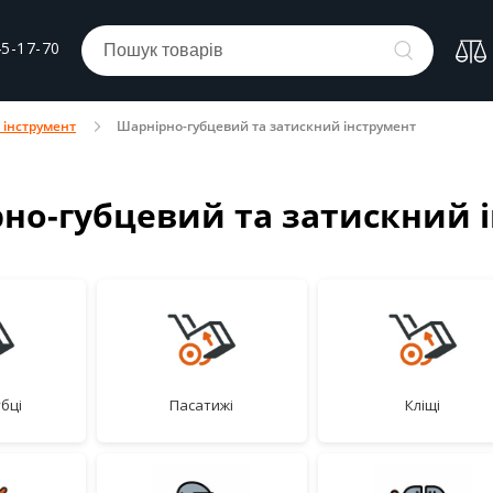
45-17-70
 інструмент
Шарнірно-губцевий та затискний інструмент
но-губцевий та затискний 
убці
пасатижі
кліщі