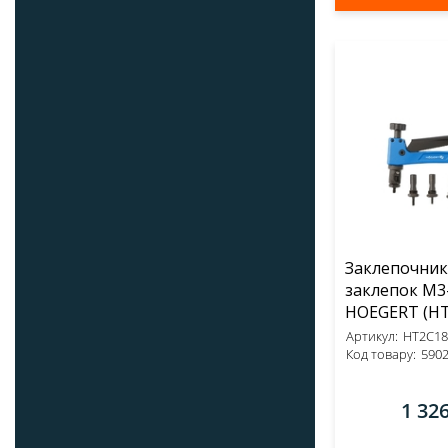
Заклепочник
заклепок M3
HOEGE
Артикул:
HT2C18
Код товару:
590
1 32