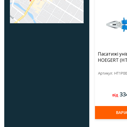
Пасатижі уні
HOEGE
Артикул:
HT1P00
33
від
ВАРІА