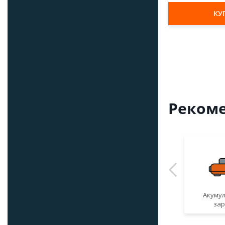
КУ
Рекоме
Акумул
зар