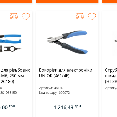
 для різьбових
Бокорізи для електроніки
Стру
-M6, 250 мм
UNIOR (461/4E)
швид
RT (HT2C180)
(HT3B
0
Артикул:
461/4E
Артикул
2801038150
Код товару:
620072
грн
грн
6,00
1 216,43