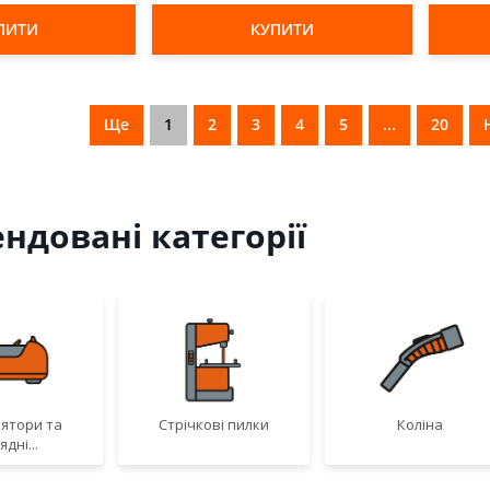
ПИТИ
КУПИТИ
Ще
1
2
3
4
5
...
20
ндовані категорії
ятори та
Стрічкові пилки
Коліна
ядні...