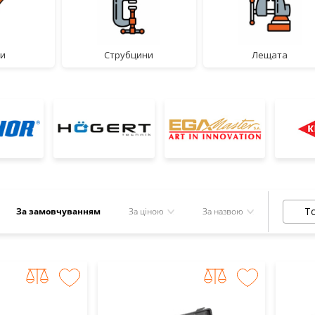
ти
струбцини
лещата
То
За замовчуванням
За ціною
За назвою