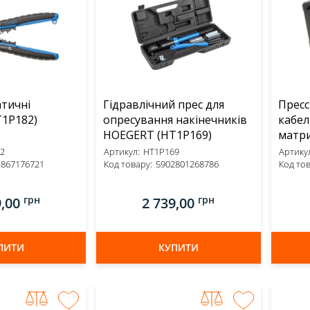
атичні
Гідравлічний прес для
Пресс
RT (HT1P182)
опресування накінечників
кабел
HOEGERT (HT1P169)
матри
(HT1P
2
Артикул:
HT1P169
Артикул
1867176721
Код товару:
5902801268786
Код тов
грн
грн
9,00
2 739,00
ПИТИ
КУПИТИ