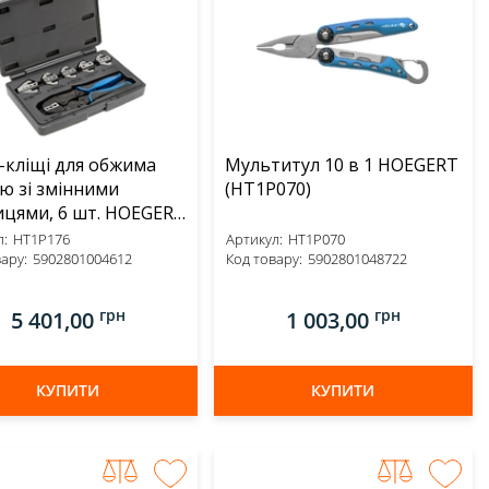
-кліщі для обжима
Мультитул 10 в 1 HOEGERT
ю зі змінними
(HT1P070)
цями, 6 шт. HOEGERT
176)
:
HT1P176
Артикул:
HT1P070
ару:
5902801004612
Код товару:
5902801048722
грн
грн
5 401,00
1 003,00
КУПИТИ
КУПИТИ