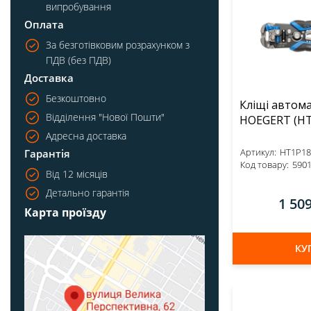
випробування
Оплата
За безготівковим розрахунком з
ПДВ (без ПДВ)
Доставка
Безкоштовно
Кліщі автом
Відділення "Нової Пошти"
HOEGE
Адресна доставка
Артикул:
HT1P18
Гарантія
Код товару:
590
Від 12 місяців
Детально гарантія
1 50
Карта проїзду
КУ