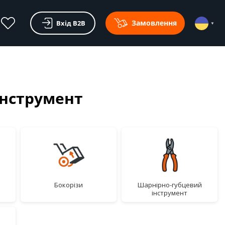
Замовлення
Вхід В2В
інструмент
бокорізи
шарнірно-губцевий
інструмент