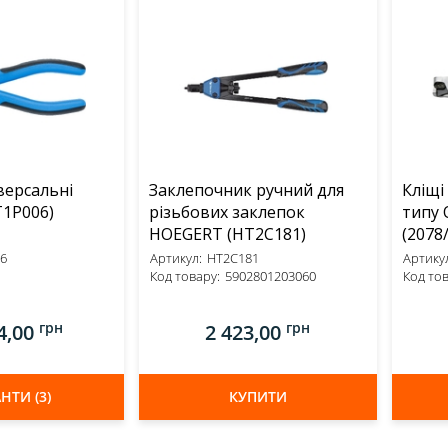
версальні
Заклепочник ручний для
Кліщі
RT (HT1P006)
різьбових заклепок
типу 
HOEGERT (HT2C181)
(2078/
6
Артикул:
HT2C181
Артикул
Код товару:
5902801203060
Код тов
грн
грн
4,00
2 423,00
НТИ (3)
КУПИТИ