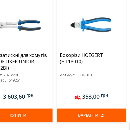
 затискні для хомутів
Бокорізи HOEGERT
OETIKER UNIOR
(HT1P010)
2BI)
:
2078/2BI
Артикул:
HT1P010
ару:
619251
грн
грн
3 603,60
353,00
від
КУПИТИ
ВАРІАНТИ (2)