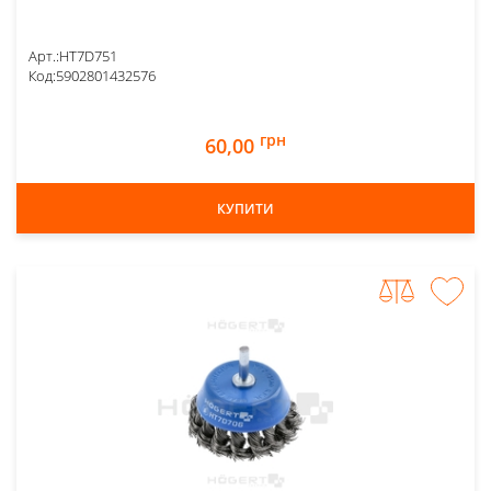
Арт.:
HT7D751
Код:
5902801432576
грн
60,00
КУПИТИ