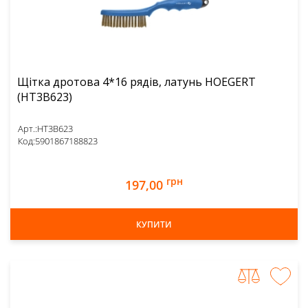
Щітка дротова 4*16 рядів, латунь HOEGERT
(HT3B623)
Арт.:
HT3B623
Код:
5901867188823
грн
197,00
КУПИТИ