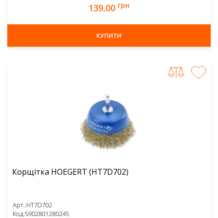
грн
139,00
КУПИТИ
Корщітка HOEGERT (HT7D702)
Арт.:
HT7D702
Код:
5902801280245