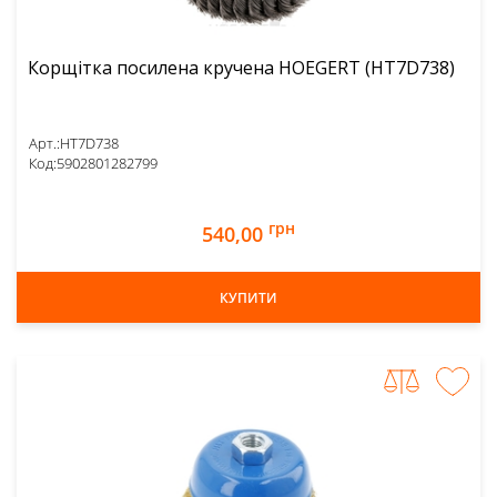
Корщітка посилена кручена HOEGERT (HT7D738)
Арт.:
HT7D738
Код:
5902801282799
грн
540,00
КУПИТИ