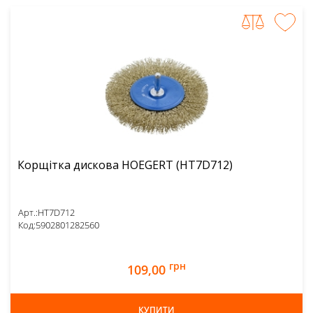
Корщітка дискова HOEGERT (HT7D712)
Арт.:
HT7D712
Код:
5902801282560
грн
109,00
КУПИТИ