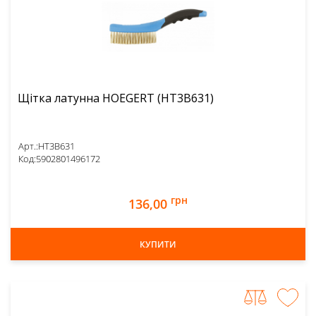
Щітка латунна HOEGERT (HT3B631)
Арт.:
HT3B631
Код:
5902801496172
грн
136,00
КУПИТИ