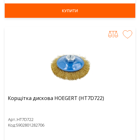
КУПИТИ
Корщітка дискова HOEGERT (HT7D722)
Арт.:
HT7D722
Код:
5902801282706