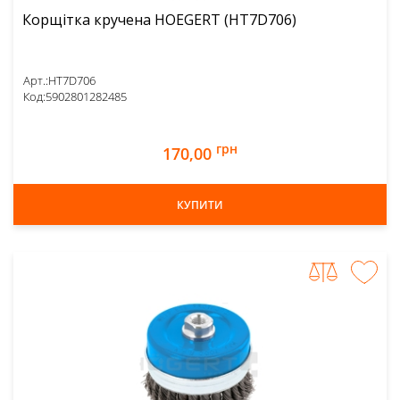
Корщітка кручена HOEGERT (HT7D706)
Арт.:
HT7D706
Код:
5902801282485
грн
170,00
КУПИТИ