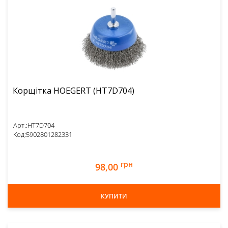
Корщітка HOEGERT (HT7D704)
Арт.:
HT7D704
Код:
5902801282331
грн
98,00
КУПИТИ