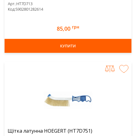
Арт.:
HT7D713
Код:
5902801282614
грн
85,00
КУПИТИ
Щітка латунна HOEGERT (HT7D751)