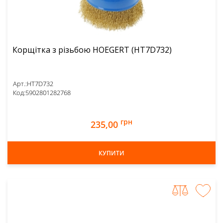
Корщітка з різьбою HOEGERT (HT7D732)
Арт.:
HT7D732
Код:
5902801282768
грн
235,00
КУПИТИ