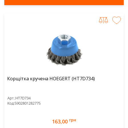
Корщітка кручена HOEGERT (HT7D734)
Арт.:
HT7D734
Код:
5902801282775
грн
163,00