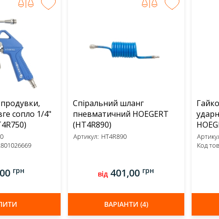
 продувки,
Спіральний шланг
Гайк
вге сопло 1/4"
пневматичний HOEGERT
ударни
RT (HT4R750)
(HT4R890)
0
Артикул:
HT4R890
Артикул
2801026669
Код тов
грн
грн
,00
401,00
від
ПИТИ
ВАРІАНТИ (4)