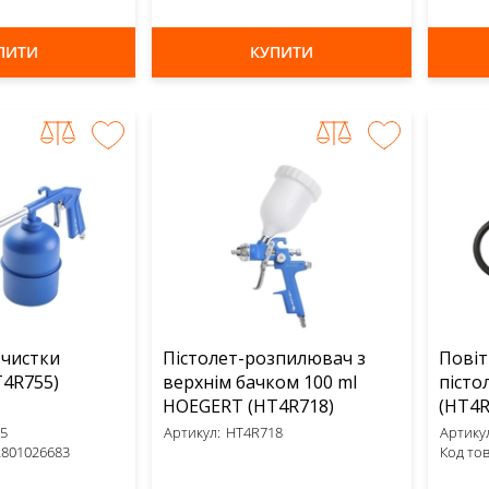
ПИТИ
КУПИТИ
 чистки
Пістолет-розпилювач з
Повіт
RT (HT4R755)
верхнім бачком 100 ml
пісто
HOEGERT (HT4R718)
(HT4R
5
Артикул:
HT4R718
Артикул
2801026683
Код тов