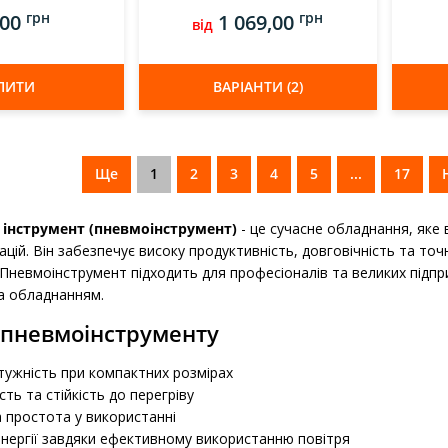
грн
грн
,00
1 069,00
від
ПИТИ
ВАРІАНТИ (2)
Ще
1
2
3
4
5
...
17
інструмент (пневмоінструмент)
- це сучасне обладнання, яке
цій. Він забезпечує високу продуктивність, довговічність та точн
 Пневмоінструмент підходить для професіоналів та великих підприє
а обладнанням.
 пневмоінструменту
тужність при компактних розмірах
сть та стійкість до перегріву
а простота у використанні
енергії завдяки ефективному використанню повітря