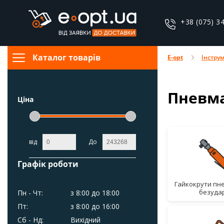
+38 (075) 3
Каталог товарів
E-opt
Інстру
Пневма
Ціна
від
До
Графік роботи
гайкокрути пневматичні,
безуда
Пн - Чт:
з 8:00 до 18:00
Пт:
з 8:00 до 16:00
Сб - Нд:
Вихідний