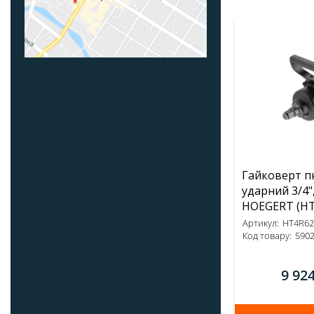
Гайковерт 
ударний 3/4
HOEGE
Артикул:
HT4R62
Код товару:
590
9 92