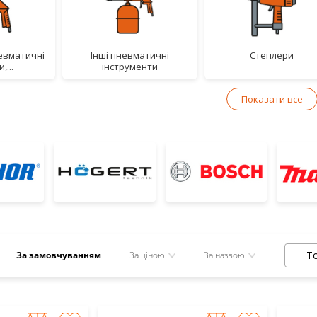
інші пневматичні
степлери
,...
інструменти
Показати все
То
За замовчуванням
За ціною
За назвою