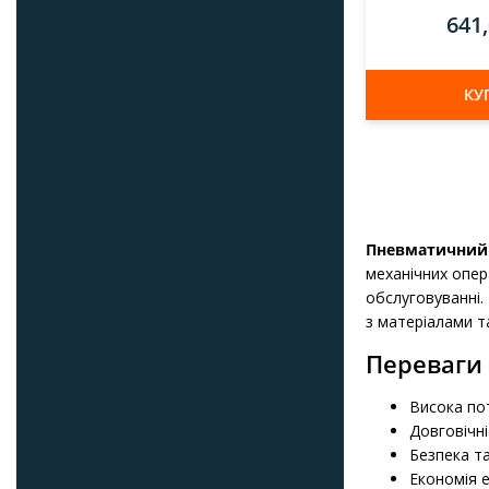
641
КУ
Пневматичний 
механічних опера
обслуговуванні.
з матеріалами т
Переваги
Висока по
Довговічні
Безпека т
Економія 