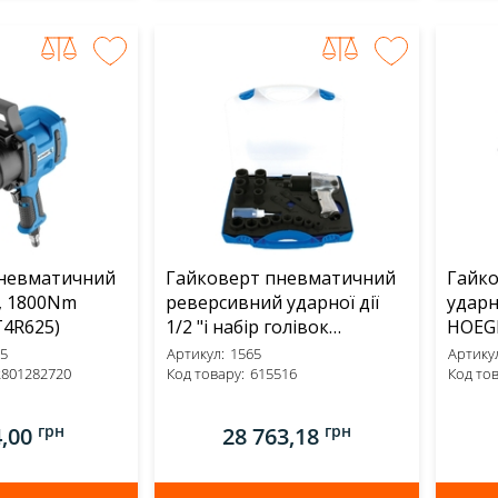
пневматичний
Гайковерт пневматичний
Гайк
", 1800Nm
реверсивний ударної дії
ударн
RT (HT4R625)
1/2 "і набір голівок
торцевих в пластиковому
5
Артикул:
1565
Артикул
2801282720
Код товару:
615516
кейсі UNIOR (1565)
Код тов
грн
грн
4,00
28 763,18