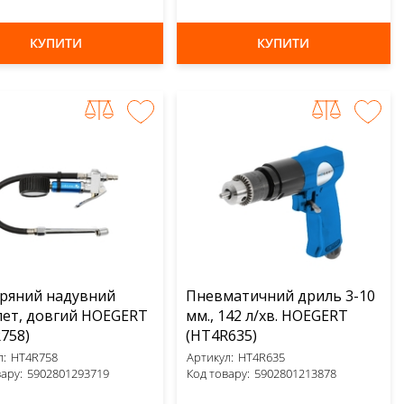
КУПИТИ
КУПИТИ
ряний надувний
Пневматичний дриль 3-10
лет, довгий HOEGERT
мм., 142 л/хв. HOEGERT
758)
(HT4R635)
:
HT4R758
Артикул:
HT4R635
ару:
5902801293719
Код товару:
5902801213878