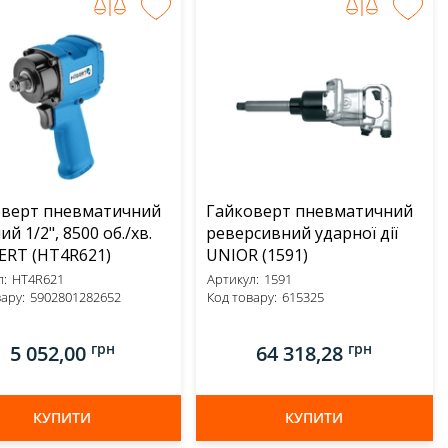
оверт пневматичний
Гайковерт пневматичний
й 1/2", 8500 об./хв.
реверсивний ударної дії
HOEGERT (HT4R621)
UNIOR (1591)
:
HT4R621
Артикул:
1591
ару:
5902801282652
Код товару:
615325
грн
грн
5 052,00
64 318,28
КУПИТИ
КУПИТИ