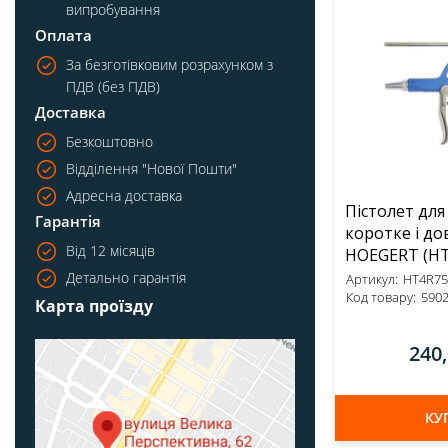
випробування
Оплата
За безготівковим розрахунком з
ПДВ (без ПДВ)
Доставка
Безкоштовно
Відділення "Нової Пошти"
Адресна доставка
Пістолет для
Гарантія
коротке і до
Від 12 місяців
HOEGE
Детально гарантія
Артикул:
HT4R75
Код товару:
590
Карта проїзду
240
КУ