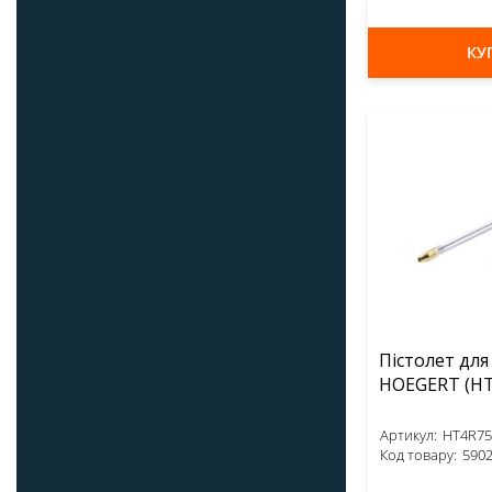
КУ
Пістолет для
HOEGE
Артикул:
HT4R75
Код товару:
590