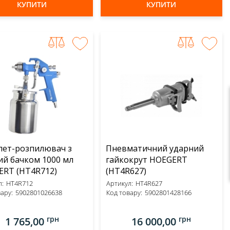
КУПИТИ
КУПИТИ
лет-розпилювач з
Пневматичний ударний
й бачком 1000 мл
гайкокрут HOEGERT
HOEGERT (HT4R712)
(HT4R627)
:
HT4R712
Артикул:
HT4R627
ару:
5902801026638
Код товару:
5902801428166
грн
грн
1 765,00
16 000,00