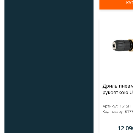
КУ
Дриль пневм
Артикул:
1515H
Код товару:
617
12 09