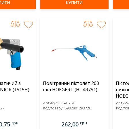
ПИТИ
КУПИТИ
атичий з
Повітряний пістолет 200
Пісто
рукояткою UNIOR (1515H)
mm HOEGERT (HT4R751)
нижни
Артикул:
HT4R751
Артикул
727
Код товару:
5902801293726
Код тов
грн
грн
0,75
262,00