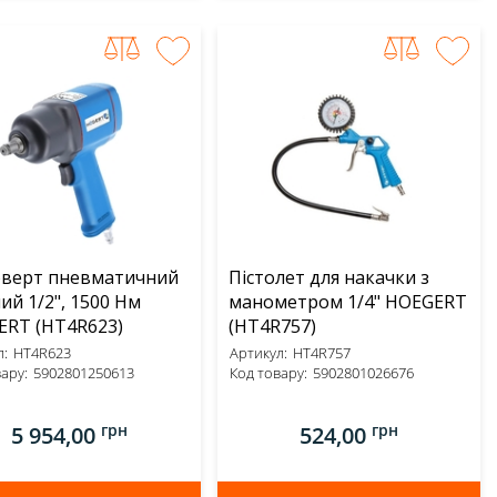
оверт пневматичний
Пістолет для накачки з
ий 1/2", 1500 Нм
манометром 1/4" HOEGERT
HOEGERT (HT4R623)
(HT4R757)
:
HT4R623
Артикул:
HT4R757
ару:
5902801250613
Код товару:
5902801026676
грн
грн
5 954,00
524,00