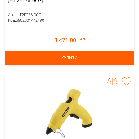
(HT2E236-0CG)
Арт.:
HT2E236-0CG
Код:
5902801442490
грн
3 471,00
КУПИТИ