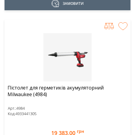
ЗАМОВИТИ
Пістолет для герметиків акумуляторний
Milwaukee (4984)
Арт.:
4984
Код:
4933441305
грн
19 383,00