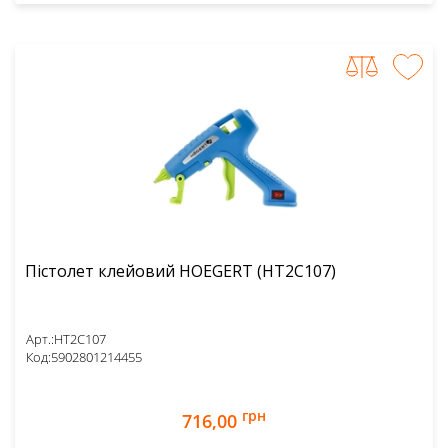
Пістолет клейовий HOEGERT (HT2C107)
Арт.:
HT2C107
Код:
5902801214455
грн
716,00