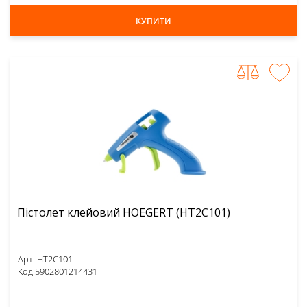
КУПИТИ
Пістолет клейовий HOEGERT (HT2C101)
Арт.:
HT2C101
Код:
5902801214431