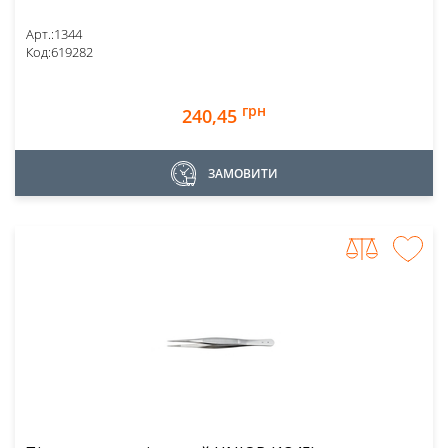
Арт.:
1344
Код:
619282
грн
240,45
ЗАМОВИТИ