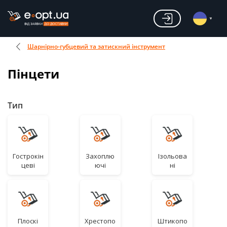
Шарнірно-губцевий та затискний інструмент
Пінцети
Тип
Гострокін
Захоплю
Ізольова
цеві
ючі
ні
Плоскі
Хрестопо
Штикопо