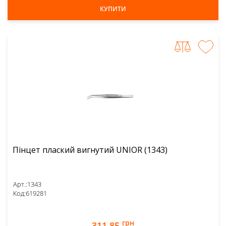
КУПИТИ
Пінцет плаский вигнутий UNIOR (1343)
Арт.:
1343
Код:
619281
грн
311,85