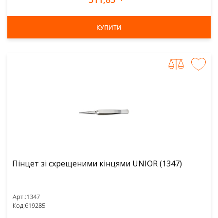
КУПИТИ
Пінцет зі схрещеними кінцями UNIOR (1347)
Арт.:
1347
Код:
619285