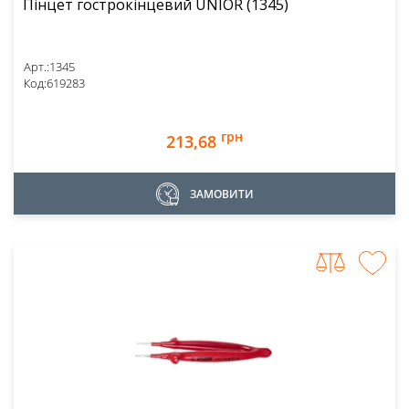
Пінцет гострокінцевий UNIOR (1345)
Арт.:
1345
Код:
619283
грн
213,68
ЗАМОВИТИ