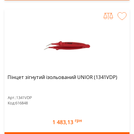
Пінцет зігнутий ізольований UNIOR (1341VDP)
Арт.:
1341VDP
Код:
616848
грн
1 483,13