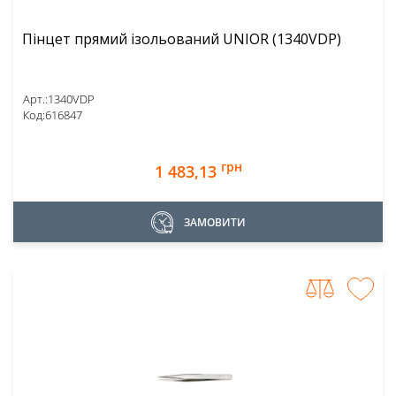
Пінцет прямий ізольований UNIOR (1340VDP)
Арт.:
1340VDP
Код:
616847
грн
1 483,13
ЗАМОВИТИ