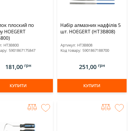
ок плоский по
Набір алмазних надфілів 5
лу HOEGERT
шт. HOEGERT (HT3B808)
800)
:
HT3B800
Артикул:
HT3B808
ару:
5901867175847
Код товару:
5901867188700
грн
грн
181,00
251,00
КУПИТИ
КУПИТИ