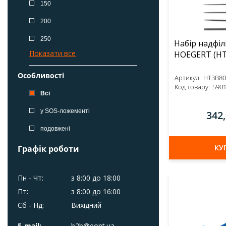
150
200
250
Набір надфіл
Показати все
HOEGE
Особливості
Артикул:
HT3B80
Код товару:
590
Всі
у SOS-ложементі
342
подовжені
для точних робіт
КУ
Графік роботи
подвійна насічка
Пн - Чт:
з 8:00 до 18:00
Показати все
Пт:
з 8:00 до 16:00
Довжина L, мм
Сб - Нд:
Вихідний
Всі
E-mail:
b2b@eopt.ua