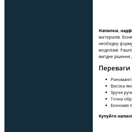
Напилки, надфі
матеріалів. Вон
необхідну форму,
моделізмі. Рашп
вигідне рішення
Переваги 
Різноманіт
Висока які
Зручні ру
Точна обр
Економія п
Купуйте напилк