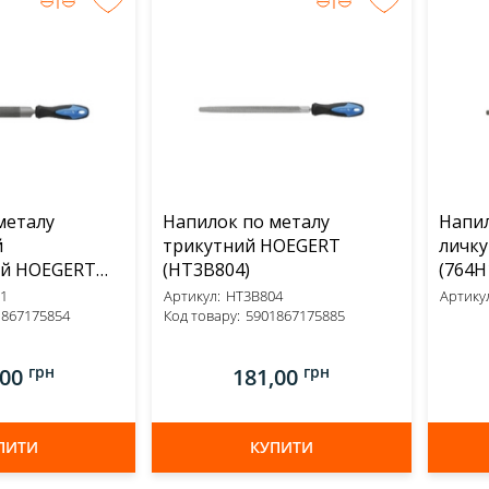
металу
Напилок по металу
Напил
й
трикутний HOEGERT
личк
ий HOEGERT
(HT3B804)
(764H
1
Артикул:
HT3B804
Артикул
1867175854
Код товару:
5901867175885
грн
грн
,00
181,00
ПИТИ
КУПИТИ