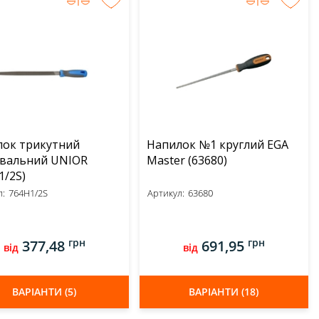
ок трикутний
Напилок №1 круглий EGA
увальний UNIOR
Master (63680)
1/2S)
:
764H1/2S
Артикул:
63680
грн
грн
377,48
691,95
від
від
ВАРІАНТИ (5)
ВАРІАНТИ (18)