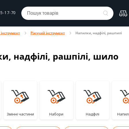
45-17-70
 інструмент
Ріжучий інструмент
Напилки, надфілі, рашпилі
и, надфілі, рашпілі, шило
Змінні частини
Набори
Надфілі
Напил