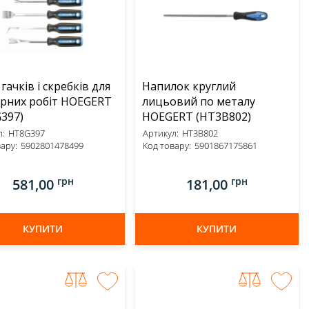
гачків і скребків для
Напилок круглий
рних робіт HOEGERT
лицьовий по металу
397)
HOEGERT (HT3B802)
:
HT8G397
Артикул:
HT3B802
ару:
5902801478499
Код товару:
5901867175861
грн
грн
581,00
181,00
КУПИТИ
КУПИТИ