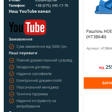
Телефон:
+38 (075) 345-17-70
85
Наш YouTube канал
114
135
Рашпіль HO
140
(HT3B640)
Показати все
Замовлення
Сума замовлення від 5000 грн.
Артикул:
HT3B64
Діаметр, мм
Наші переваги
Всі
Повний документальний супровід
25
Укладення договору
від
4
Надання сертифікатів
5.5
Електронний документообіг
ВАРІА
6
Персональний менеджер
7.5
Технічна підтримка
Показати все
Надання інструменту на
випробування
Матеріал