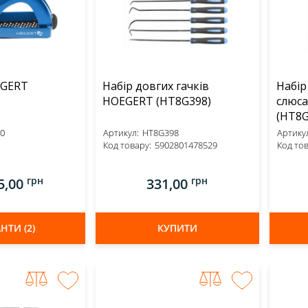
EGERT
Набір довгих гачків
Набір 
HOEGERT (HT8G398)
слюса
(HT8G
0
Артикул:
HT8G398
Артикул
Код товару:
5902801478529
Код тов
грн
грн
5,00
331,00
НТИ (2)
КУПИТИ