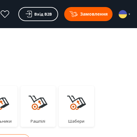
Замовлення
Вхід В2В
ьники
Рашпілі
Шабери