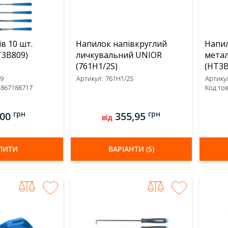
ів 10 шт.
Напилок напівкруглий
Напил
RT (HT3B809)
личкувальний UNIOR
мета
(761H1/2S)
(HT3B
9
Артикул:
761H1/2S
Артикул
1867188717
Код тов
грн
грн
,00
355,95
від
ПИТИ
ВАРІАНТИ (5)