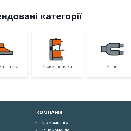
ндовані категорії
 та щітки
Стрічкові пилки
Різне
КОМПАНІЯ
Про компанію
Наша команда