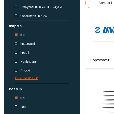
Алмазні
Личкувальні: n = (13 ... 24)/см
Оксамитові: n ≥ 24
Форма
Всі
Квадратні
Круглі
Сортувати:
Напівкруглі
Плоскі
Показати все
Розмір
Всі
100