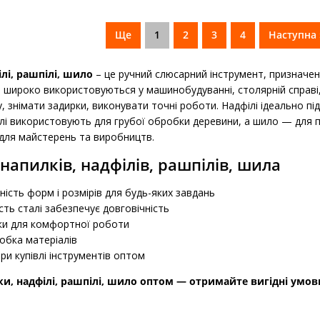
Ще
1
2
3
4
Наступна 
лі, рашпілі, шило
– це ручний слюсарний інструмент, призначен
и широко використовуються у машинобудуванні, столярній справі
 знімати задирки, виконувати точні роботи. Надфілі ідеально під
ілі використовують для грубої обробки деревини, а шило — для 
 для майстерень та виробництв.
напилків, надфілів, рашпілів, шила
ність форм і розмірів для будь-яких завдань
сть сталі забезпечує довговічність
чки для комфортної роботи
обка матеріалів
ри купівлі інструментів оптом
и, надфілі, рашпілі, шило оптом — отримайте вигідні умов