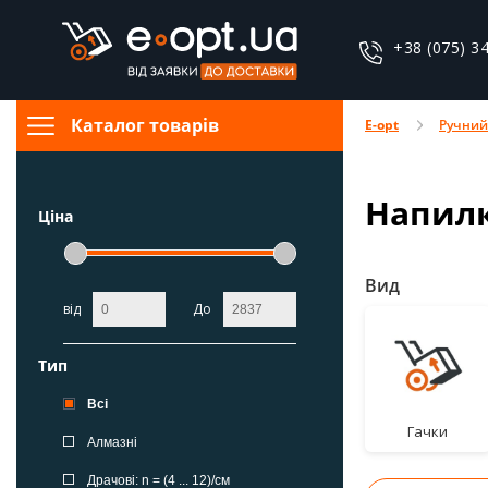
+38 (075) 3
Каталог товарів
E-opt
Ручний
Напилк
Ціна
Вид
від
До
Тип
Всі
Гачки
Алмазні
Драчові: n = (4 ... 12)/см