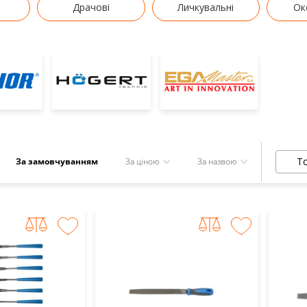
Драчові
Личкувальні
Ок
То
За замовчуванням
За ціною
За назвою