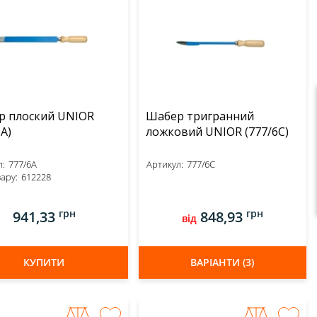
р плоский UNIOR
Шабер тригранний
A)
ложковий UNIOR (777/6C)
:
777/6A
Артикул:
777/6C
ару:
612228
грн
грн
941,33
848,93
від
КУПИТИ
ВАРІАНТИ (3)