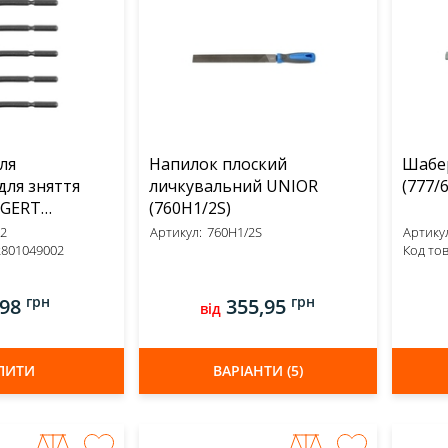
для
Напилок плоский
Шабе
для зняття
личкувальний UNIOR
(777/6
EGERT
(760H1/2S)
2
Артикул:
760H1/2S
Артикул
2801049002
Код тов
грн
грн
,98
355,95
від
ПИТИ
ВАРІАНТИ (5)