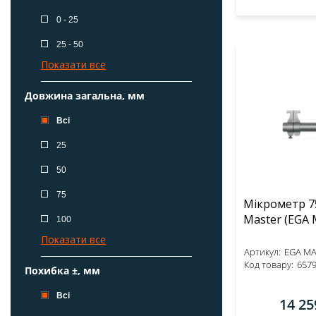
0 - 25
25 - 50
Показати все
Довжина загальна, мм
Всі
25
50
75
Мікрометр 7
Master 
100
Показати все
Артикул:
EGA MA
Код товару:
657
Похибка ±, мм
Всі
14 25