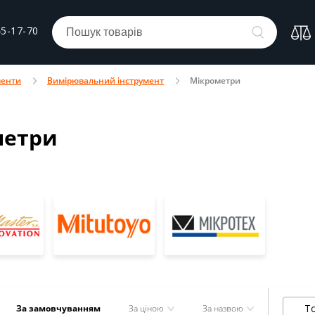
45-17-70
менти
Вимірювальний інструмент
Мікрометри
метри
То
За замовчуванням
За ціною
За назвою