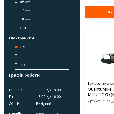
±6 мкм
±7 мкм
КУ
±8 мкм
0.01
Електронний
Всі
Ні
Так
Виведення даних
Графік роботи
Цифровий м
Всі
QuantuMike 
Пн - Чт:
з 8:00 до 18:00
Ні
MIT
Пт:
з 8:00 до 16:00
Артикул:
Mi293_
Так
Сб - Нд:
Вихідний
Діапазон вимірювання, дюйм
E-mail:
b2b@eopt.ua