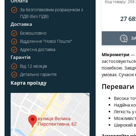
Оплата
Код товару:
293-
За безготівковим розрахунком з
ПДВ (без ПДВ)
27 68
Доставка
Безкоштовно
З
Відділення "Нової Пошти"
Адресна доставка
Мікрометри
— ц
Гарантія
застосовуються 
Від 12 місяців
похибкою. Завдя
Детально гарантія
умовах. Сучасні
Карта проїзду
Переваги 
Висока то
Надійна ко
Легкість у
Можливість
Широкий в
Замовляйте мік