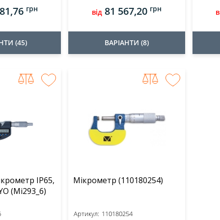
грн
грн
81,76
81 567,20
від
в
НТИ (45)
ВАРІАНТИ (8)
крометр IP65,
Мікрометр (110180254)
0-1" MITUTOYO (Mi293_6)
6
Артикул:
110180254