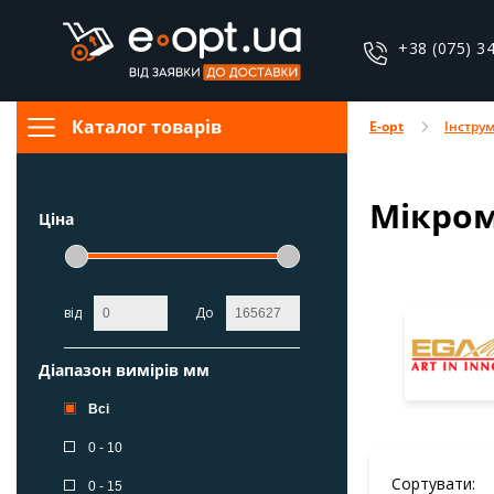
+38 (075) 3
Каталог товарів
E-opt
Інстру
Мікро
Ціна
від
До
Діапазон вимірів мм
Всі
0 - 10
Сортувати:
0 - 15