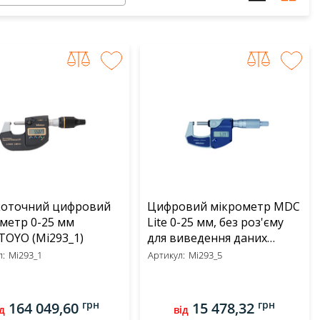
коточний цифровий
Цифровий мікрометр MDC
метр 0-25 мм
Lite 0-25 мм, без роз'єму
MITUTOYO (Mi293_1)
для виведення даних
MITUTOYO (Mi293_5)
:
Mi293_1
Артикул:
Mi293_5
грн
грн
164 049,60
15 478,32
д
від