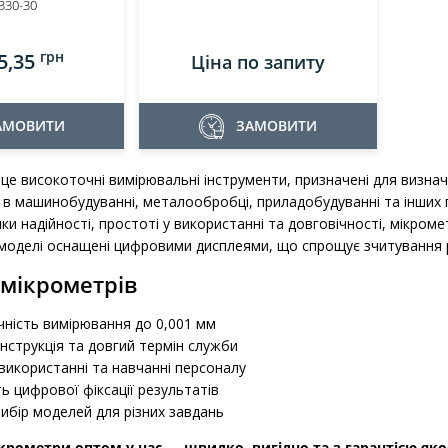
330-30
грн
5,35
Ціна по запиту
АМОВИТИ
ЗАМОВИТИ
е високоточні вимірювальні інструменти, призначені для визнач
в машинобудуванні, металообробці, приладобудуванні та інших г
ки надійності, простоті у використанні та довговічності, мікроме
 моделі оснащені цифровими дисплеями, що спрощує зчитування р
мікрометрів
чність вимірювання до 0,001 мм
нструкція та довгий термін служби
 використанні та навчанні персоналу
 цифрової фіксації результатів
ибір моделей для різних завдань
рометри оптом у нас — швидко, вигідно та з гарантією якос