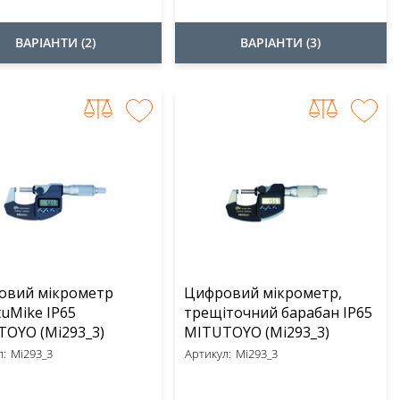
ВАРІАНТИ (2)
ВАРІАНТИ (3)
овий мікрометр
Цифровий мікрометр,
uMike IP65
трещіточний барабан IP65
MITUTOYO (Mi293_3)
MITUTOYO (Mi293_3)
:
Mi293_3
Артикул:
Mi293_3