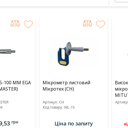
5-100 MM EGA
Мікрометр листовий
Висо
(EGA MASTER)
Мікротех (CH)
мікро
STER
Артикул:
CH
Артикул
94
Код товару:
ML-15
грн
9,53
Ціна по запиту
ві