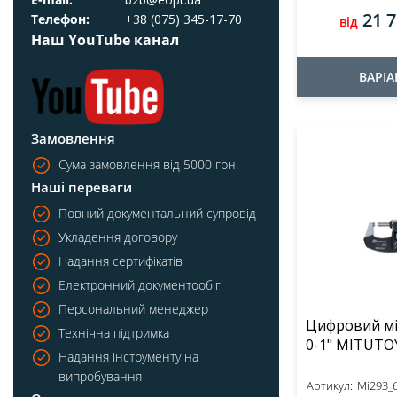
21 7
Телефон:
+38 (075) 345-17-70
від
Всі
Наш YouTube канал
0 - 1"
ВАРІА
1 - 2"
2 - 3"
Замовлення
3 - 4"
Сума замовлення від 5000 грн.
Показати все
Наші переваги
Вимір у дюймах/метрика
Повний документальний супровід
Укладення договору
Всі
Надання сертифікатів
Метричний
Електронний документообіг
Метричний/дюймовий
Персональний менеджер
Цифровий мі
Технічна підтримка
Надання інструменту на
випробування
Артикул:
Mi293_