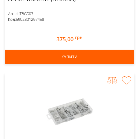
Арт.:
HT8G503
Код:
5902801297458
грн
375,00
КУПИТИ