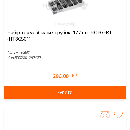
Набір термозбіжних трубок, 127 шт. HOEGERT
(HT8G501)
Арт.:
HT8G501
Код:
5902801297427
грн
296,00
КУПИТИ