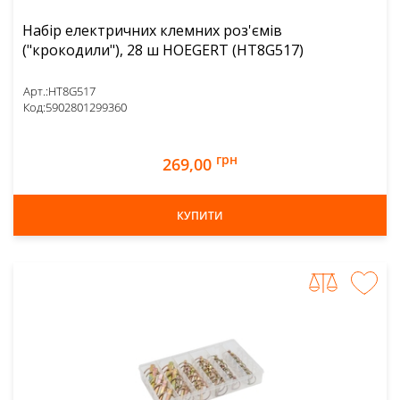
Набір електричних клемних роз'ємів
("крокодили"), 28 ш HOEGERT (HT8G517)
Арт.:
HT8G517
Код:
5902801299360
грн
269,00
КУПИТИ