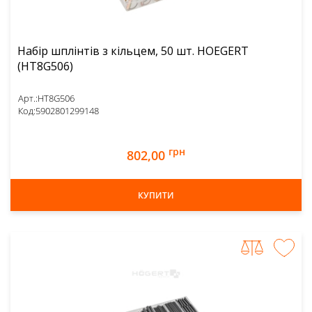
Набір шплінтів з кільцем, 50 шт. HOEGERT
(HT8G506)
Арт.:
HT8G506
Код:
5902801299148
грн
802,00
КУПИТИ