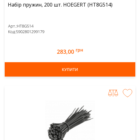
Набір пружин, 200 шт. HOEGERT (HT8G514)
Арт.:
HT8G514
Код:
5902801299179
грн
283,00
КУПИТИ