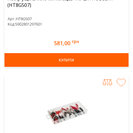
(HT8G507)
Арт.:
HT8G507
Код:
5902801297601
грн
581,00
КУПИТИ