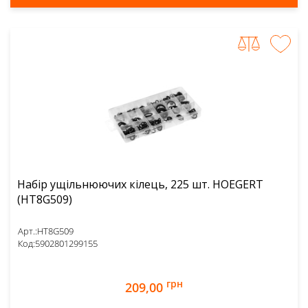
Набір ущільнюючих кілець, 225 шт. HOEGERT
(HT8G509)
Арт.:
HT8G509
Код:
5902801299155
грн
209,00