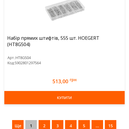
Набір прямих штифтів, 555 шт. HOEGERT
(HT8G504)
Арт.:
HT8G504
Код:
5902801297564
грн
513,00
КУПИТИ
Ще
1
2
3
4
5
...
15