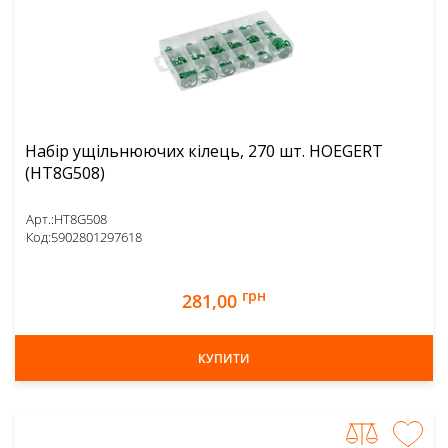
Набір ущільнюючих кілець, 270 шт. HOEGERT
(HT8G508)
Арт.:
HT8G508
Код:
5902801297618
грн
281,00
КУПИТИ