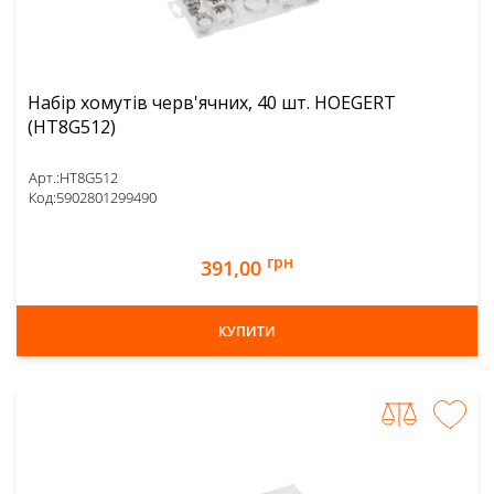
Набір хомутів черв'ячних, 40 шт. HOEGERT
(HT8G512)
Арт.:
HT8G512
Код:
5902801299490
грн
391,00
КУПИТИ