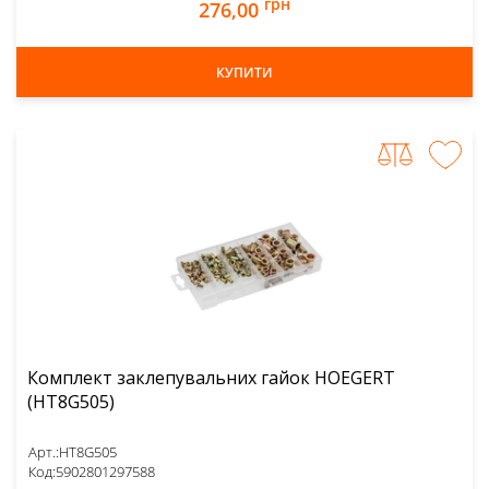
грн
276,00
КУПИТИ
Комплект заклепувальних гайок HOEGERT
(HT8G505)
Арт.:
HT8G505
Код:
5902801297588