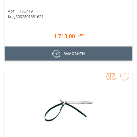
Арт.:
HT8G419
Код:
5902801381621
грн
1 713,00
ЗАМОВИТИ