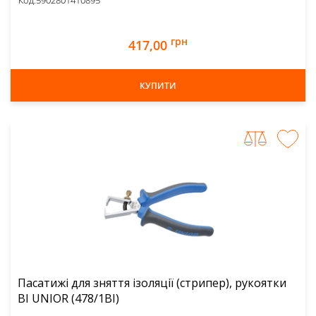
Код:
5902801410895
грн
417,00
КУПИТИ
Пасатижі для зняття ізоляції (стрипер), рукоятки
BI UNIOR (478/1BI)