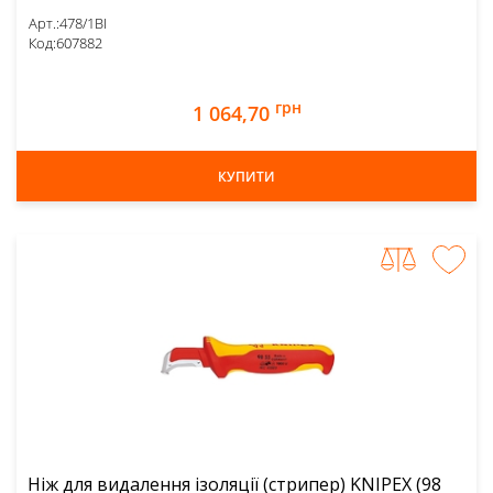
Арт.:
478/1BI
Код:
607882
грн
1 064,70
КУПИТИ
Ніж для видалення ізоляції (стрипер) KNIPEX (98