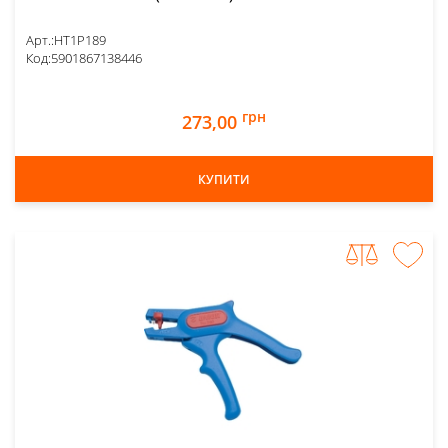
Арт.:
HT1P189
Код:
5901867138446
грн
273,00
КУПИТИ