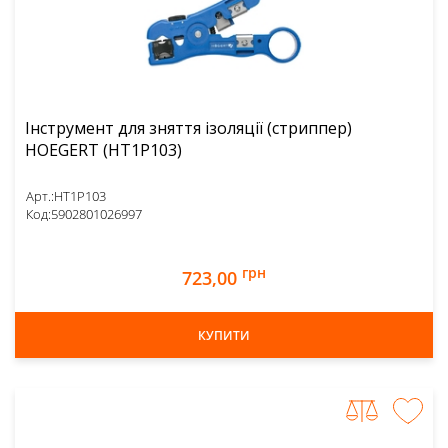
Інструмент для зняття ізоляції (стриппер)
HOEGERT (HT1P103)
Арт.:
HT1P103
Код:
5902801026997
грн
723,00
КУПИТИ