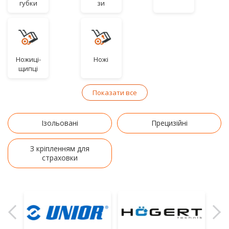
губки
зи
Ножиці-
Ножі
щипці
Показати все
Ізольовані
Прецизійні
З кріпленням для
страховки