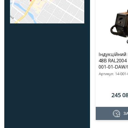
Індукційний 
48B RAL2004 Daw
001-01-DAW/
Артикул:
14-001-0
245 0
З