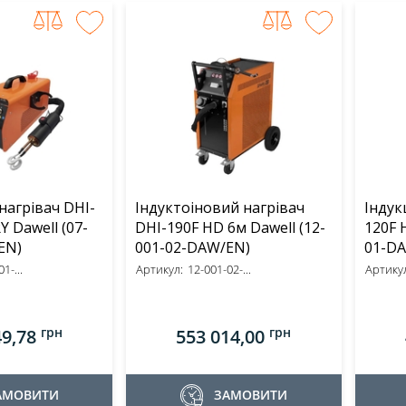
нагрівач DHI-
Індуктоіновий нагрівач
Індук
awell (07-
DHI-190F HD 6м Dawell (12-
120F HD 
EN)
001-02-DAW/EN)
01-D
1-...
Артикул:
12-001-02-...
Артикул
грн
грн
49,78
553 014,00
АМОВИТИ
ЗАМОВИТИ