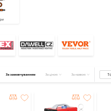
ари
То
За замовчуванням
За ціною
За назвою