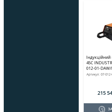
Індукційний 
45C INDUSTRY D
012-01-DAW/
Артикул:
07-012-0
215 5
З