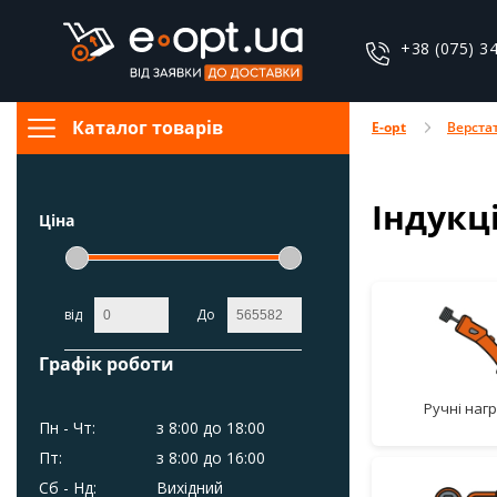
+38 (075) 3
Каталог товарів
E-opt
Верста
Індукц
Ціна
від
До
Графік роботи
ручні наг
Пн - Чт:
з 8:00 до 18:00
Пт:
з 8:00 до 16:00
Сб - Нд:
Вихідний