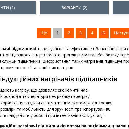
НТИ (2)
ВАРІАНТИ (2)
Ще
1
2
3
4
5
Наступ
рівачі підшипників
- це сучасне та ефективне обладнання, приз
 Вони дозволяють рівномірно прогрівати метал без ризику пере
 служби підшипників. Використання таких нагрівачів підвищує пр
в промисловості та сервісних центрах.
індукційних нагрівачів підшипників
дкість нагріву, що дозволяє економити час.
й розподіл температури без ризику перегріву.
икористання завдяки автоматичним системам контролю.
розміри та мобільність для зручності транспортування.
сть і надійність у роботі при інтенсивній експлуатації.
укційні нагрівачі підшипників оптом за вигідними цінами 