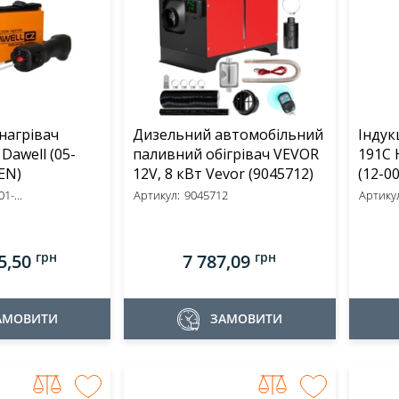
нагрівач
Дизельний автомобільний
Індук
well (05-
паливний обігрівач VEVOR
191C 
EN)
12V, 8 кВт Vevor (9045712)
(12-00
1-...
Артикул:
9045712
Артикул
грн
грн
5,50
7 787,09
АМОВИТИ
ЗАМОВИТИ