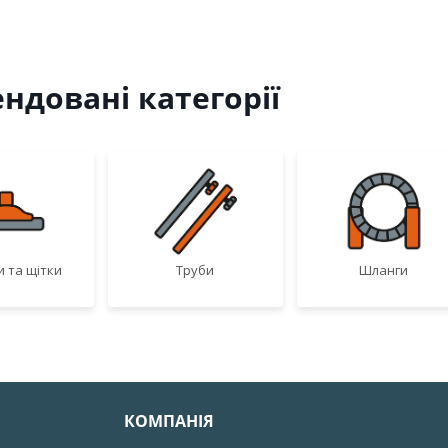
ндовані категорії
 та щітки
Труби
Шланги
КОМПАНІЯ