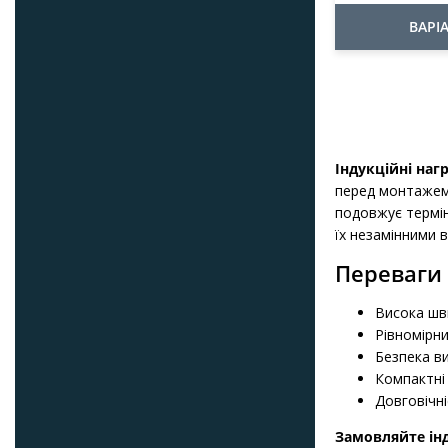
ВАРІА
Індукційні наг
перед монтажем.
подовжує термін
їх незамінними 
Переваги 
Висока шви
Рівномірни
Безпека в
Компактні 
Довговічні
Замовляйте інд