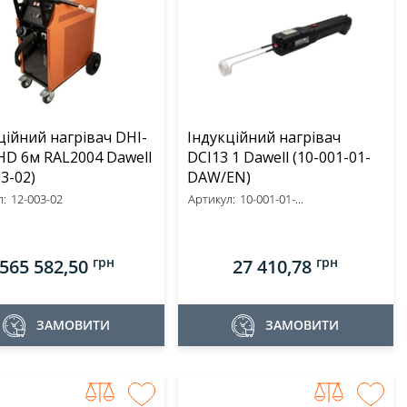
ційний нагрівач DHI-
Індукційний нагрівач
HD 6м RAL2004 Dawell
DCI13 1 Dawell (10-001-01-
3-02)
DAW/EN)
:
12-003-02
Артикул:
10-001-01-...
грн
грн
565 582,50
27 410,78
ЗАМОВИТИ
ЗАМОВИТИ