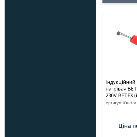
Індукційний
нагрівач BET
23
Артикул:
iDuctor 
Ціна п