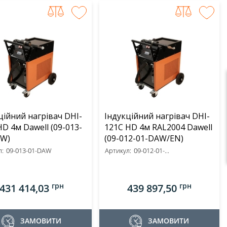
ційний нагрівач DHI-
Індукційний нагрівач DHI-
4м Dawell (09-013-
121C HD 4м RAL2004 Dawell
AW)
(09-012-01-DAW/EN)
:
09-013-01-DAW
Артикул:
09-012-01-...
грн
грн
431 414,03
439 897,50
ЗАМОВИТИ
ЗАМОВИТИ