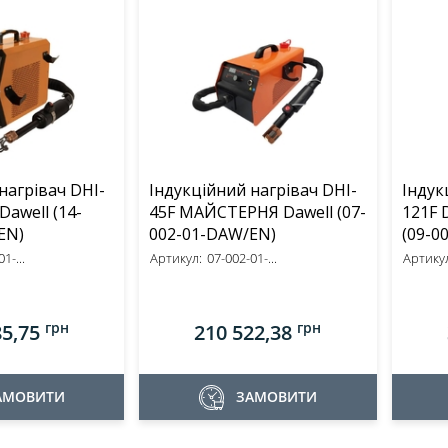
нагрівач DHI-
Індукційний нагрівач DHI-
Індук
ell (14-
45F МАЙСТЕРНЯ Dawell (07-
121F 
EN)
002-01-DAW/EN)
(09-0
1-...
Артикул:
07-002-01-...
Артикул
грн
грн
85,75
210 522,38
АМОВИТИ
ЗАМОВИТИ