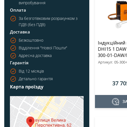
випробування
Оплата
За безготівковим розрахунком з
ПДВ (без ПДВ)
Доставка
Безкоштовно
Індукційний 
Відділення "Нової Пошти"
DHI15 1 DAW Da
300-01-DAW/
Адресна доставка
Артикул:
05-300-0
Гарантія
Від 12 місяців
Детально гарантія
37 70
Карта проїзду
З