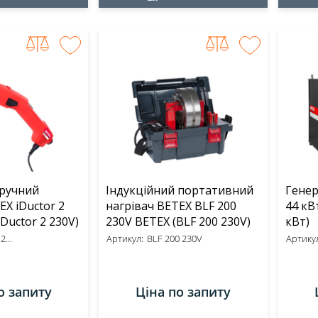
 ручний
Індукційний портативний
Генер
EX iDuctor 2
нагрівач BETEX BLF 200
44 кВт BE
0V BETEX (iDuctor 2 230V)
230V BETEX (BLF 200 230V)
кВт)
2...
Артикул:
BLF 200 230V
Артикул
о запиту
Ціна по запиту