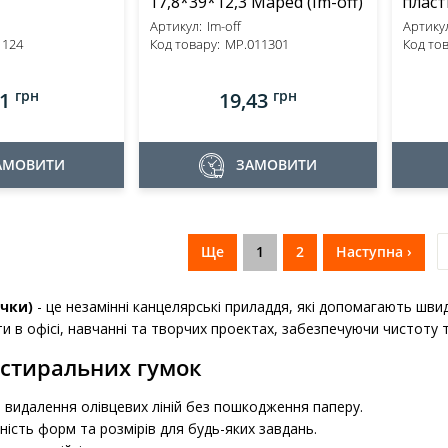
17,8*39*12,3 Maped (Im-off)
пласт
Артикул:
Im-off
Артикул
1124
Код товару:
MP.011301
Код тов
грн
грн
31
19,43
АМОВИТИ
ЗАМОВИТИ
Ще
1
2
Наступна ›
ачки)
- це незамінні канцелярські приладдя, які допомагають швид
ти в офісі, навчанні та творчих проектах, забезпечуючи чистоту т
 стиральних гумок
 видалення олівцевих ліній без пошкодження паперу.
ність форм та розмірів для будь-яких завдань.