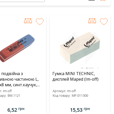
 подвійна з
Гумка MINI TECHNIC,
ивною частиною L,
дисплей Maped (Im-off)
x8 мм, синт.каучук,
оно-синя BUROMAX
:
Im-off
Артикул:
Im-off
f)
ару:
BM.1121
Код товару:
MP.011300
грн
грн
6,52
15,53