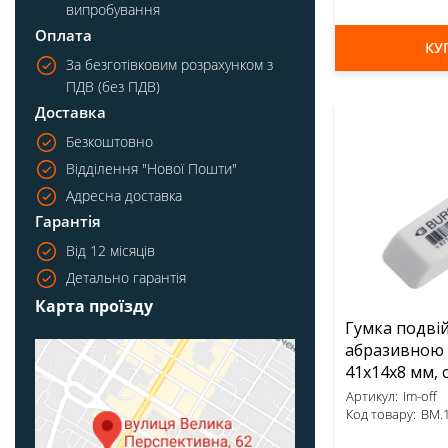
випробування
Оплата
КУ
За безготівковим розрахунком з
ПДВ (без ПДВ)
Доставка
Безкоштовно
Відділення "Нової Пошти"
Адресна доставка
Гарантія
Від 12 місяців
Детально гарантія
Карта проїзду
Гумка подвій
абразивною 
41x14x8 мм, 
Артикул:
Im-off
Код товару:
BM.