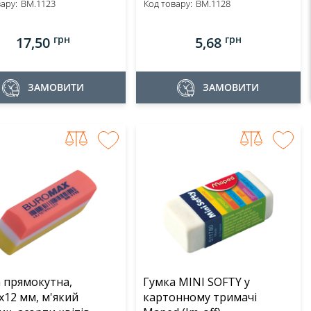
ару:
BM.1123
Код товару:
BM.1128
грн
грн
17,50
5,68
ЗАМОВИТИ
ЗАМОВИТИ
 прямокутна,
Гумка MINI SOFTY у
x12 мм, м'який
картонному тримачі