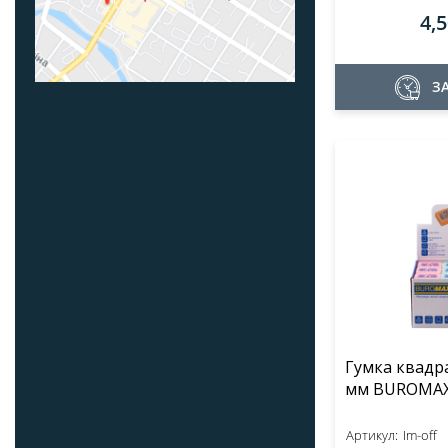
4,
З
Гумка квадр
Артикул:
Im-off