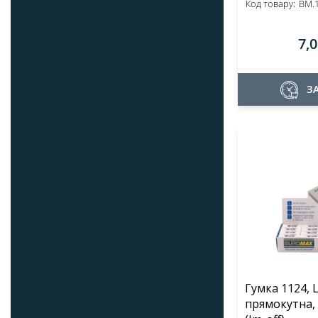
Код товару:
BM.
7,
З
Гумка 1124, L
прямокутна,