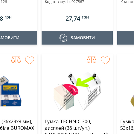
1126
Код товару:
bc927867
Код тов
грн
грн
08
27,74
АМОВИТИ
ЗАМОВИТИ
 (36х23х8 мм),
Гумка TECHNIC 300,
Гумка
 біла BUROMAX
дисплей (36 шт/уп.)
53x16