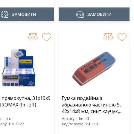
ЗАМОВИТИ
ЗАМОВИТИ
 прямокутна, 31х19х9
Гумка подвійна з
мм BUROMAX (Im-off)
абразивною частиною S,
42x14x8 мм, синт.каучук,
червоно-синя BUROMAX
:
Im-off
Артикул:
Im-off
ару:
BM.1127
(Im-off)
Код товару:
BM.1120