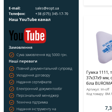
E-mail:
sales@eopt.ua
Телефон:
+38 (075) 345-17-70
Наш YouTube канал
Замовлення
Сума замовлення від 5000 грн.
Наші переваги
Повний документальний супровід
Гумка 1111, 
Укладення договору
37x37x9 мм, 
Надання сертифікатів
Електронний документообіг
Артикул:
Im-off
Код товару:
BM.
Персональний менеджер
Технічна підтримка
7,
Надання інструменту на