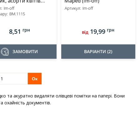
ик, асорти квітів.
Maped (Im-off)
BUROMAX (Im-off)
:
Im-off
Артикул:
Im-off
ару:
BM.1115
грн
грн
8,51
19,99
від
ЗАМОВИТИ
ВАРІАНТИ (2)
Ок
ко та акуратно видаляти олівцеві помітки на папері. Вони
а охайність документів.