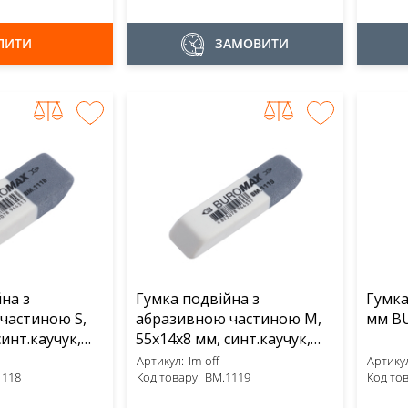
ПИТИ
ЗАМОВИТИ
на з
Гумка подвійна з
Гумка
частиною S,
абразивною частиною M,
синт.каучук,
55x14x8 мм, синт.каучук,
біло-сіра BUROMAX (Im-off)
біло-сіра BUROMAX (Im-off)
Артикул:
Im-off
Артикул
1118
Код товару:
BM.1119
Код тов