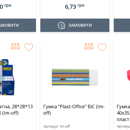
грн
грн
50
6,73
АМОВИТИ
ЗАМОВИТИ
атна, 28*28*13
Гумка "Plast-Office" BiC (Im-
Гумка
мм BUROMAX (Im-off)
off)
40x35
пласт
Артикул:
Im-off
Артикул