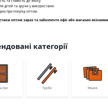
сть та стійкість до зносу.
ля дітей та зручні у використанні.
іна при покупці оптом.
стики оптом зараз та забезпечте офіс або магазин якісним
ндовані категорії
льтри
Труби
Мішки