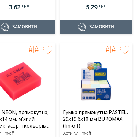
грн
грн
3,62
5,29
ЗАМОВИТИ
ЗАМОВИТИ
 NEON, прямокутна,
Гумка прямокутна PASTEL,
x14 мм, м'який
29х19,6х10 мм BUROMAX
ик, асорті кольорів
(Im-off)
BUROMAX (Im-off)
:
Im-off
Артикул:
Im-off