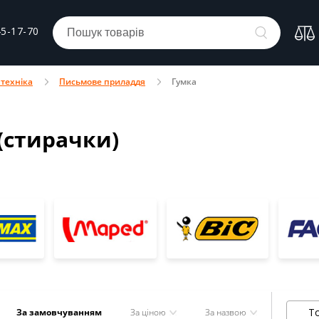
45-17-70
 техніка
Письмове приладдя
Гумка
(стирачки)
То
За замовчуванням
За ціною
За назвою