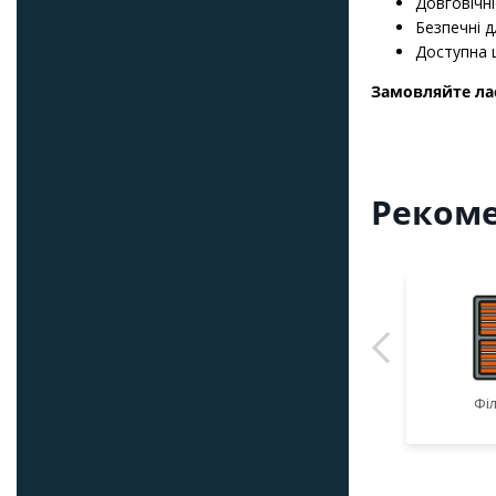
Довговічні
Безпечні д
Доступна ц
Замовляйте ла
Рекоме
Фі