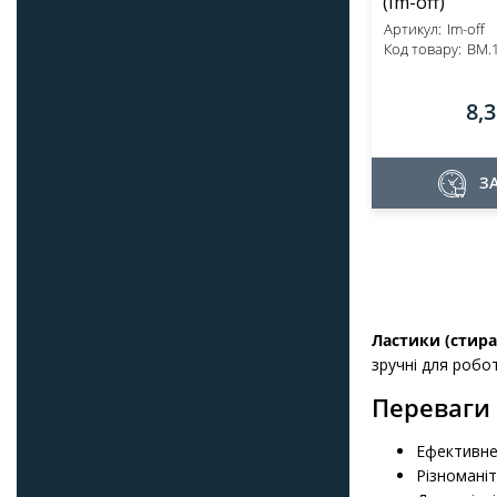
(Im-off)
Артикул:
Im-off
Код товару:
BM.
8,
З
Ластики (стир
зручні для робо
Переваги
Ефективне
Різноманіт