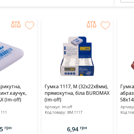
трикутна,
Гумка 1117, M (32х22х8мм),
Гумка
синт.каучук,
прямокутна, біла BUROMAX
абраз
біла BUROMAX (Im-off)
(Im-off)
58x14
черв
Артикул:
Im-off
Артикул
1111
Код товару:
BM.1117
(Im-of
Код тов
грн
грн
35
6,94