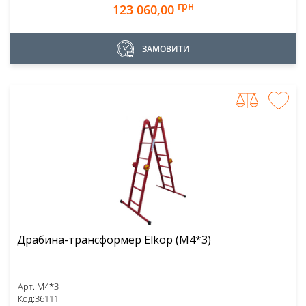
грн
123 060,00
ЗАМОВИТИ
Драбина-трансформер Elkop (М4*3)
Арт.:
М4*3
Код:
36111