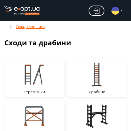
Склад і логістика
Сходи та драбини
стрем'янки
драбини