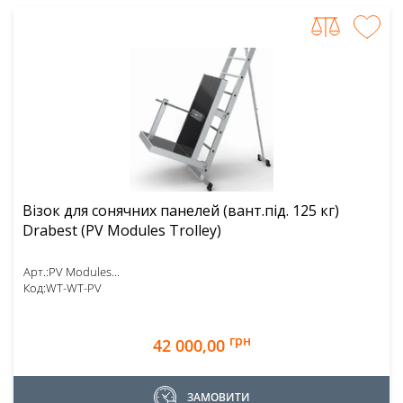
Візок для сонячних панелей (вант.під. 125 кг)
Drabest (PV Modules Trolley)
Арт.:
PV Modules...
Код:
WT-WT-PV
грн
42 000,00
ЗАМОВИТИ